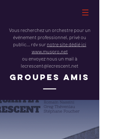
Vous recherchez un orchestre pour un
événement professionnel, privé ou
public... rdv sur
notre site dédié ici
www.muspro.net
ou envoyez nous un mail à
lecrescent@lecrescent.net
GROUPES AMIS