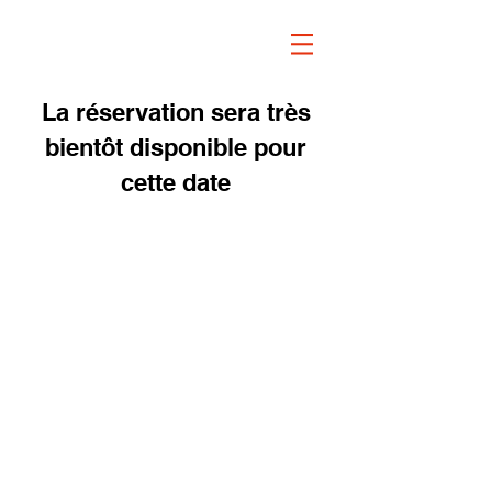
La réservation sera très
bientôt disponible pour
cette date
© 2020 Le Crescent
Contact
ADRESSE
Le Crescent
Place St Pierre,