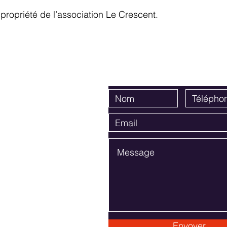
la propriété de l’association Le Crescent.
act
E
ent
ierre,
con, France
t@lecrescent.net
Envoyer