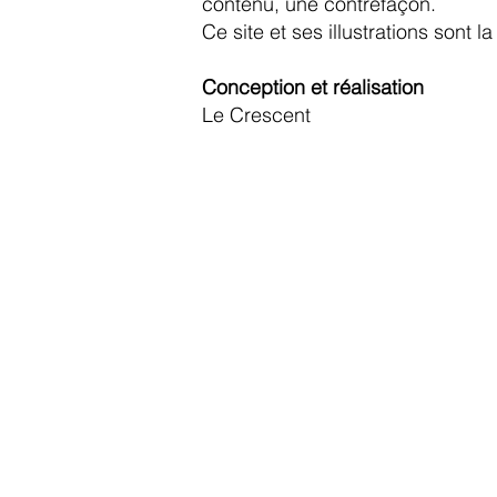
contenu, une contrefaçon.
Ce site et ses illustrations sont 
Conception et réalisation
Le Crescent
Cont
ADRESS
Le Cresc
Place St P
71000 Mâ
EMAIL
lecrescen