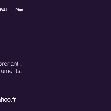
IVAL
Plus
prenant :
truments,
hoo.fr